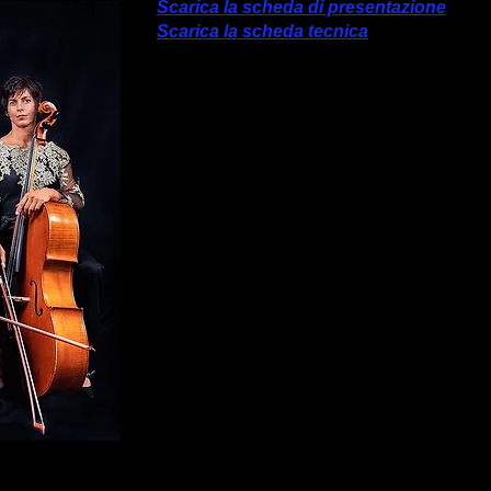
Scarica la scheda di presentazione
Scarica la scheda tecnica
Il Quartetto nasce sui palchi prestigi
Seconda dei Pooh. Dopo aver girato l'Italia
Bocelli, Sting, Mario Biondi, Roby Facc
Giovanni Allevi, Morgan, Francesco Renga
PFM, Massimo Ranieri, Jerry Calà, Gigi Pro
Dolce & Gabbana, Gucci Italia, Bulgari, 
deciso di proporre la formazione classi
servizio della musica pop, diventando un 
nel panorama italiano.
“BaRock”: dal Barocco al RocK...
Il loro nome “Alter Echo” non è casuale, 
concezione musicale molto vasta e che si n
barocco ed il rock - e che abbraccia stil
gradi. Dal celebre Canone di Pachelbel al
Bach, dalla musica di Antonio Vivaldi 