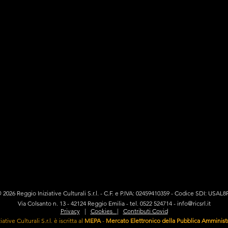
 2026 Reggio Iniziative Culturali S.r.l. - C.F. e P.IVA: 02459410359 - Codice SDI: USAL8
Via Colsanto n. 13 - 42124 Reggio Emilia - tel. 0522 524714 -
info@ricsrl.it
Privacy
|
Cookies
|
Contributi Covid
ative Culturali S.r.l. è iscritta al
MEPA
-
Mercato Elettronico della Pubblica Amminist