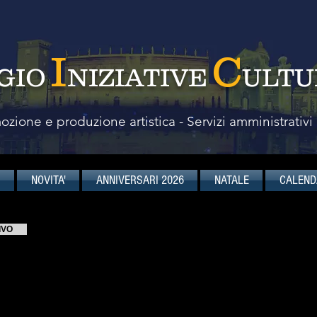
I
C
GIO
NIZIATIVE
ULTU
zione e produzione artistica - Servizi amministrativi
I
NOVITA'
ANNIVERSARI 2026
NATALE
CALEND
Alter Echo String Quartet
IVO
Marta Taddei - I° Violino
Noemi Kamaras - II° Violino
Roberta Ardito - Viola
Rachele Rebaudengo - Violoncello