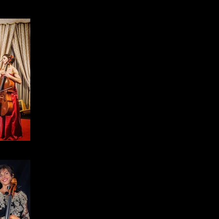
Wolfgang Amadeus Mozart e l’Ottocento d
gli orizzonti fino a toccare il pop dei Bea
musiche da film di Morricone, la musica d’
rock dei Led Zeppelin, dei Metallica, d
viaggio musicale senza tempo e senza spa
rtet