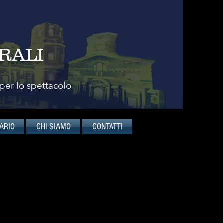
RALI
 per lo spettacolo
ARIO
CHI SIAMO
CONTATTI
E ANDRE'