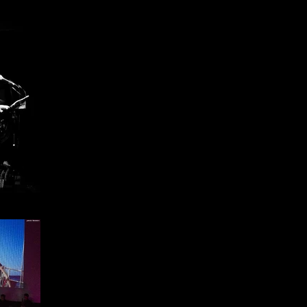
rielaborati con maestria dal compositor
Il noto giornalista Attilio Romita guiderà i
nella musica d’autore italiana.