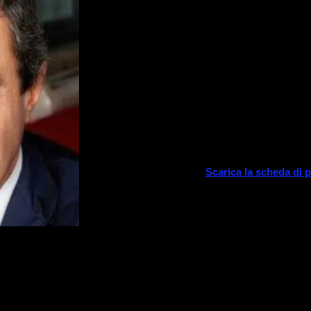
omaggio a Fabrizi
con
ATTILIO RO
voce narran
e
ORCHESTRA SAVERIO
Sarita SCHENA
- vo
Vito PATERNOSTER
Damiano D’Ambrosio composi
Federica Debernar
Scarica la scheda di 
Fabrizio Cristiano De André è stato un can
gran parte della critica uno dei più grandi 
anche con l'appellativo di Faber che gli d
Villaggio. Molti testi delle sue canzoni ra
ribelli, prostitute e sono considerate da al
poesie.
L’Orchestra Saverio Mercadante, guidata d
questo spettacolo riproporrà i brani di s