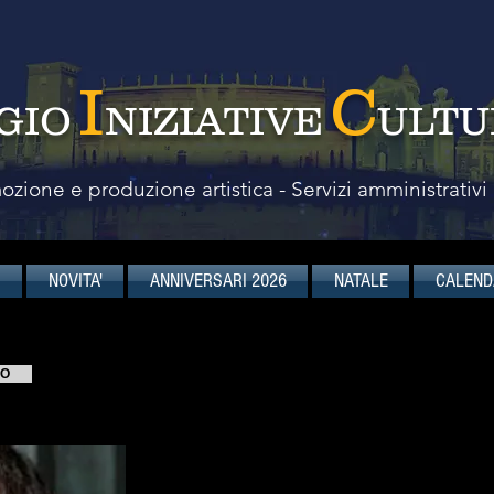
I
C
GIO
NIZIATIVE
ULTU
zione e produzione artistica - Servizi amministrativi
I
NOVITA'
ANNIVERSARI 2026
NATALE
CALEND
Attilio Romita
VO
& Orchestra Saverio Mercadante
LA FAVOLA D