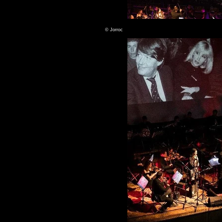
La Favola De Andr
© Jorroc