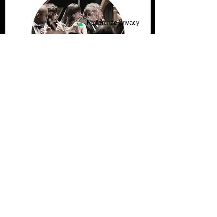
Orchestre
© 2026 Reggio Iniziative Culturali S.r.l. - C.F. e P.IVA:
02459410359
- Codice SDI: USAL8PV
Via Colsanto n.
13 - 42124
Reggio Emilia - tel.
0522 524714
-
info@ricsrl.it
Privacy
|
Cookies
|
Contributi Covid
Reggio Iniziative Culturali S.r.l. è iscritta al
MEPA
-
Mercato Elettronico della Pubblica
Amministrazione
Le tue preferenze
relative alla privacy
Informativa sulla raccolta