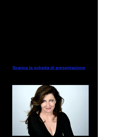
romana. Sarebbe riduttivo definire lo show
un monologo. Perché è vero che lei è in
scena da sola, ma i personaggi che
interpreta sono talmente tanti che il
palcoscenico sembra affollato.
TUTTO QUELLO CHE LE DONNE
(NON) DICONO
di V. Lupo, G. Giugliarelli, F. Reggiani
Regia di Francesca Reggiani
Scarica la scheda di presentazione