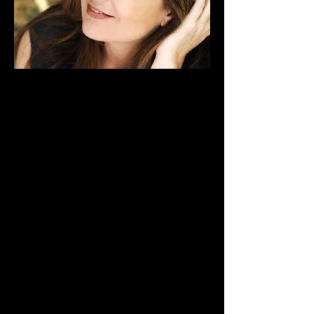
Lo spettacolo si basa su una serie di
riflessioni che riguardano l’attualità, dai tagli
alla spesa pubblica ai tagli alla persona
fisica, per passare alle tematiche che
riguardano le nuove tendenze, l’amore e la
vita di coppia.
Facebook, Twitter, Whatsapp tutto dipende
dal profilo che hai; per passare alla politica
e la sua classe dirigente “al femminile”, da
Maria Elena Boschi, Giorgia Meloni a
Hilary Clinton. L’austerità fa male. Hanno
salvato l’Italia, ma si sono dimenticati di
salvare gli italiani. Un vademecum del
nuovo stile di vita discount: dopo una sana
e sobria colazione con le Briciole del
Mulino Grigio, recuperate direttamente
dallo sgrullo della tovaglia, si fa il bucato
con Grigetto, che non toglie le macchie ma