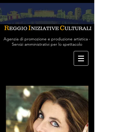
R
I
C
EGGIO
NIZIATIVE
ULTURALI
Agenzia di promozione e produzione artistica -
Servizi amministrativi per lo spettacolo
Francesca Reggiani
attrice