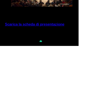
© foto: Dan Codazzi
Scarica la scheda di presentazione
L'ensemble I Solisti d'Europa nasce da
un'idea di Luca Ranieri, dal 1999 prima
viola dell'Orchestra della RAI, ed è formato
da prime parti e da strumentisti di
orchestre considerate le migliori in Italia:
Orchestra del Teatro alla Scala e
Filarmonica della Scala, Orchestra
Sinfonica Nazionale della RAI, Orchestra
dell'Accademia Nazionale di Santa Cecilia.
I Solisti d’Europa è un progetto unico e
nuovo di collaborazione tra musicisti di
primo livello, nato per riaffermare la
straordinaria cultura musicale del nostro
Paese dando vita a un gruppo orchestrale
di assoluta eccellenza.
Il loro debutto assoluto come ensemble ha
avuto luogo il 18 dicembre 2019