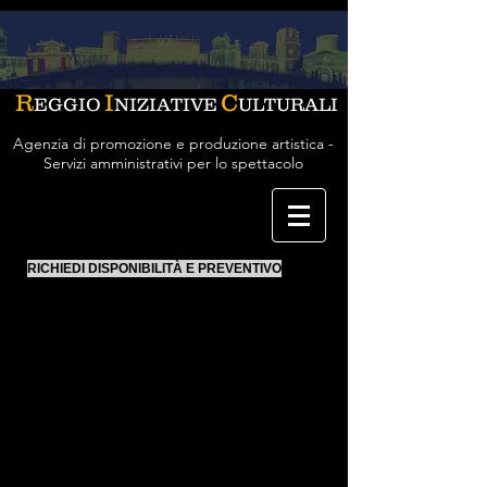
R
I
C
EGGIO
NIZIATIVE
ULTURALI
Agenzia di promozione e produzione artistica -
Servizi amministrativi per lo spettacolo
RICHIEDI DISPONIBILITÀ E PREVENTIVO
I Solisti d'Europa
Prime parti e strumentisti di
Orchestra del Teatro Alla Scala
Orchestra Sinfonica Nazionale della Rai
Orchestra dell'Accademia Nazionale di
Santa Cecilia
per la prima volta insieme in un gruppo