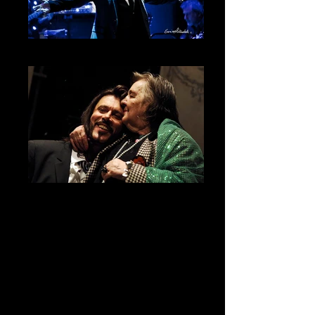
Giovanni Nuti
Giovanni Nuti - Alda Merini
Crediti foto:
1- Giuliano Grittini
2- Sonia Ritondale
3- Sonia Ritondale
4- Sonia Ritondale
5- Sonia Ritondale
6- Francesco Prandoni
...MENTRE RUBAVO LA