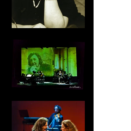
Alda Merini - ph. Giuliano Grittini
Mentre rubavo la vita