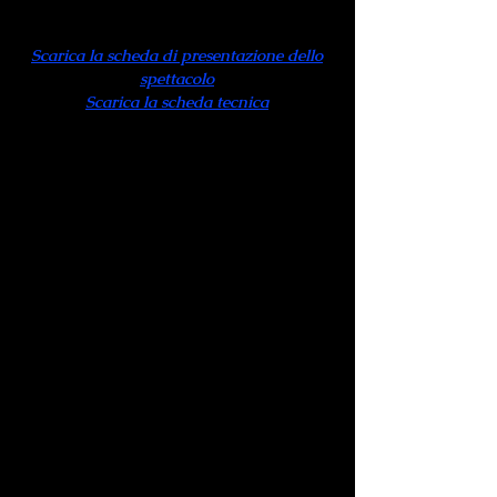
Da un’idea di Rossella Martini
Scarica la scheda di presentazione dello
spettacolo
Scarica la scheda tecnica
Distribuzione
REGGIO INIZIATIVE
CULTURALI S.r.l.
Uno spettacolo folle e commovente
che unisce per la prima volta sul palco
due grandi interpreti dello spettacolo e
della musica:
MONICA GUERRITORE
e il cantante e musicista
GIOVANNI
NUTI
.
S’intitola
…Mentre rubavo la vita!
il
concerto esclusivo in cui i due artisti
cantano, accompagnati da una band di
quattro elementi, gli appassionati,
dolorosi e ironici versi della grande
Alda Merini:
un’ora appassionante di