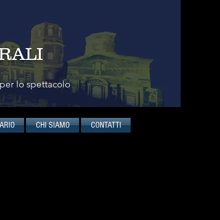
RALI
 per lo spettacolo
ARIO
CHI SIAMO
CONTATTI
Aldo Moro