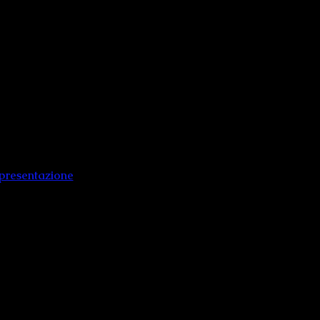
BRESE
. Macci
labrese
erto Formentini
nluca Abbate
 presentazione
ompiva uno degli atti più
.
ché quell’atto di terrorismo
armata in Italia, investì in
indistintamente. Il rapimento
 svolta storica e di costume