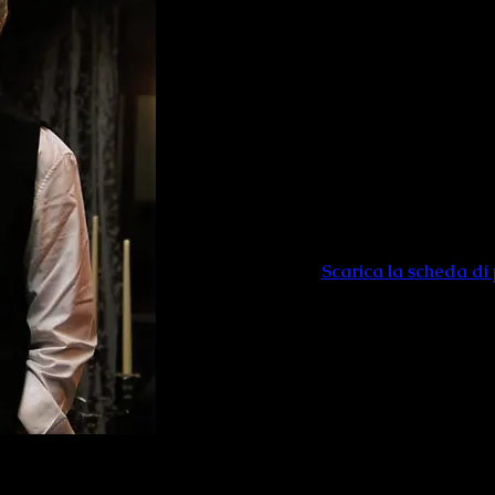
con
PINO CALA
di
Patrizio J
Regia
Pino Ca
Musiche originali
Rob
Videoproiezioni
Gia
Scarica la scheda di
16 Marzo 1978 - 44 anni fa si c
efferati della recente storia italiana
Non solo politica, ma sociale, per
che rappresentò l’acme della lotta 
maniera brutale e indelebile tutti 
e l’uccisione di Moro segnarono una