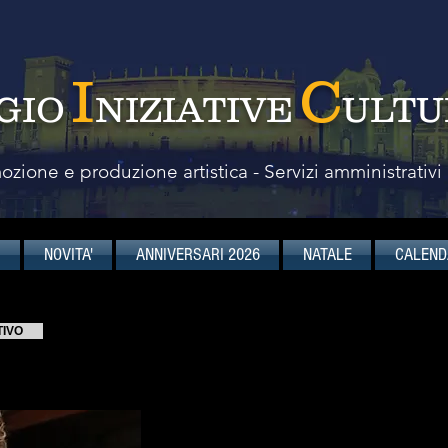
I
C
GIO
NIZIATIVE
ULTU
zione e produzione artistica - Servizi amministrativi
I
NOVITA'
ANNIVERSARI 2026
NATALE
CALEND
Pino Calabrese
TIVO
attore
L’O
mbra di 