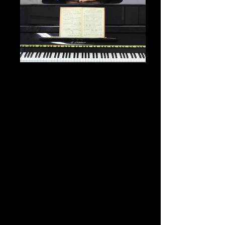
L’HA DETTO LA
RADIO
STORIA DELLA RADIO ITALIANA E
DINTORNI
DAL PRIMO ANNUNCIO DEL 1924
ALLA FINE DEL NOVECENTO
RACCONTATA ATTRAVERSO
DOCUMENTI SONORI, IMMAGINI
D’EPOCA E ARRICCHITA DALLA
MUSICA