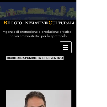
R
I
C
EGGIO
NIZIATIVE
ULTURALI
Agenzia di promozione e produzione artistica -
Servizi amministrativi per lo spettacolo
RICHIEDI DISPONIBILITÀ E PREVENTIVO
Pino Strabioli
Attore, autore, regista teatrale, si divide fra
teatro e Tv