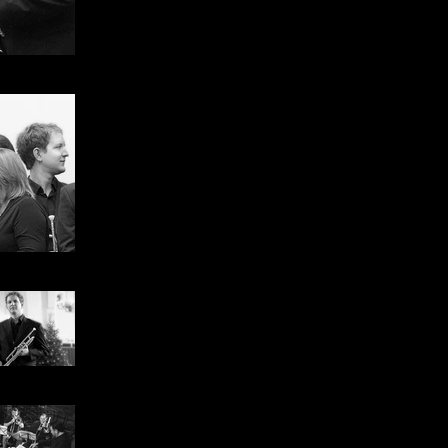
risonante sezione di quattro corni; e in u
grande sinfonica di ottoni, con i suoi 19 
Questa flessibilità negli organici rende 
 London
ideale per qualsiasi sede da concerti o ev
cui sia richiesta musica di alta q
intrattenimento.
Il gruppo, sotto la direzione artistica di E
in Gran Bretagna che all’estero ottenen
performance, si segnalano quella come
Festival e International Brass Quintet Com
National Brass Band Championship de
presso la Royal Albert Hall di Londr
 London
Banquet alla Mansion House (Londra).
 London