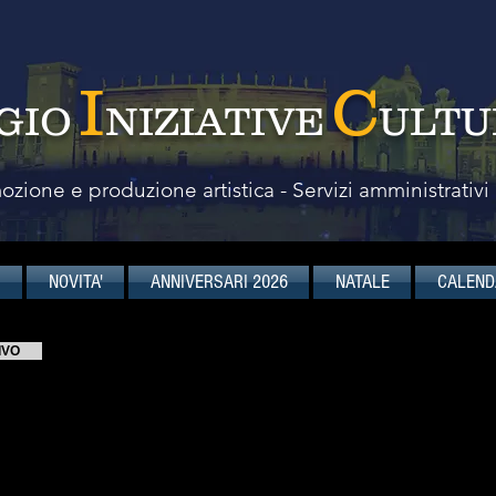
I
C
GIO
NIZIATIVE
ULTU
zione e produzione artistica - Servizi amministrativi
I
NOVITA'
ANNIVERSARI 2026
NATALE
CALEND
IVO
The Symphonic Brass of Lo
Il Symphonic Brass of London è un ensem
quintetto)
migliori ottoni e percussionisti inglesi. 
cimino)
dei centri mondiali per quanto riguarda
hestra)