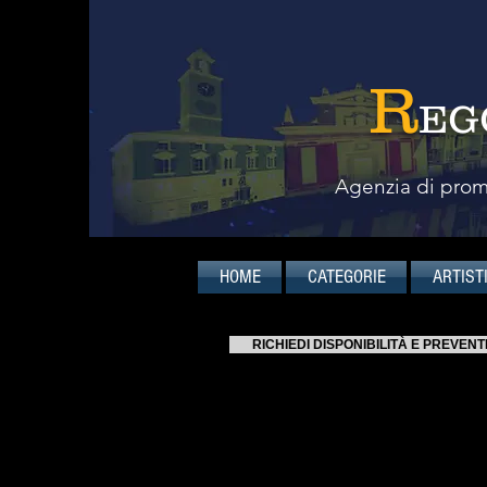
R
EG
Agenzia di promo
HOME
CATEGORIE
ARTIST
RICHIEDI DISPONIBILITÀ E PREVENT
PROGRAMMI
Scarica qui i programmi proposti (
Scarica i programmi proposti (de
Scarica i programmi proposti (orc