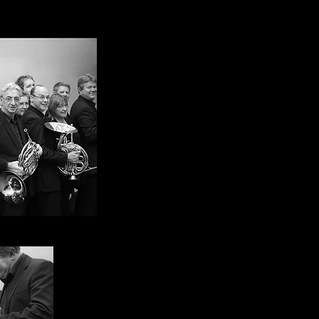
musicisti del Symphonic Brass rispecch
musica in questa vibrante città.
Tutti i membri dell’ensemble portan
esperienze accumulata grazie ai ruoli d
ricoperto come solisti, in orchestre e in 
con i maggiori nomi del jazz, della musi
film, sia in performance dal vivo sia in s
speciale combinazione di eccellenza e pa
dato vita ad un ensemble straordinario, l
unica ed eccezionale.
Il Symphonic Brass of London si disting
l’impeccabile qualità del suono orchestra
l’energia, la gioia e il divertimento che i
insieme.
Il gruppo è estremamente flessibile e si 
quintetto, decimino, orchestra di ottoni,
Big Band. Ogni organico ha le sue partic
Brass of London adatto ad ogni tipo di ev
voce leggera, flessibile ed intima; il 
elementi con un sorprendente suono
percussioni e voci; la grandezza dell’orc