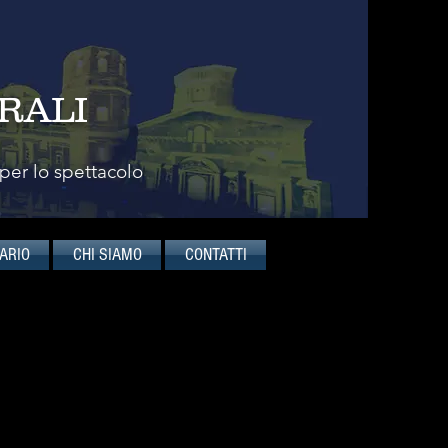
RALI
 per lo spettacolo
ARIO
CHI SIAMO
CONTATTI
ndon
ble formato da alcuni tra i
Londra è indiscutibilmente uno
 le eccellenze musicali e i