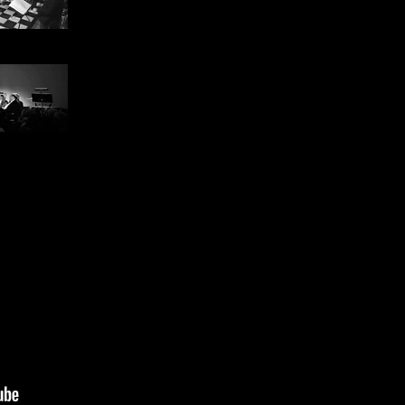
 London
 London