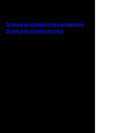
Coreografie di SILVIA DE RONZO e
ANTONIO CONGEDO di “Tarantarte”
Scarica la scheda di presentazione
Scarica la scheda tecnica