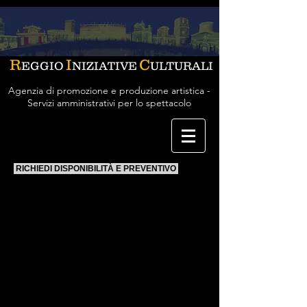
R
I
C
EGGIO
NIZIATIVE
ULTURALI
Agenzia di promozione e produzione artistica -
Servizi amministrativi per lo spettacolo
RICHIEDI DISPONIBILITÀ E PREVENTIVO
Tremulaterra
Biagio Mele
voce e percussioni
Giuseppe Presicce
voce e mandola
Stefano Lombardo
voce e fisarmonica
Silvia De Ronzo e Antonio Congedo
danzatori