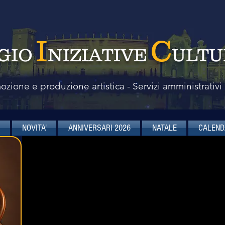
I
C
GIO
NIZIATIVE
ULTU
zione e produzione artistica - Servizi amministrativi
I
NOVITA'
ANNIVERSARI 2026
NATALE
CALEND