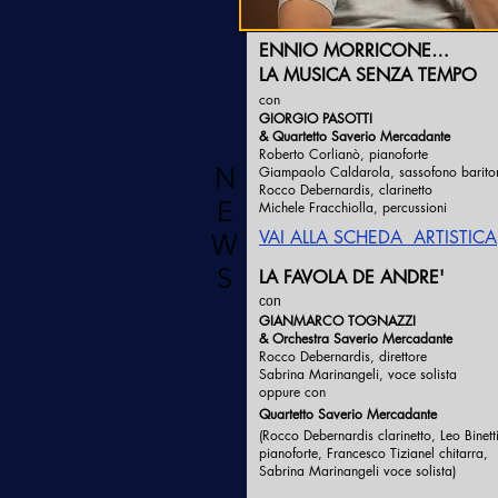
ENNIO MORRICONE…
LA MUSICA SENZA TEMPO
con
GIORGIO PASOTTI
& Quartetto
Saverio Mercadante
Roberto Corlianò, pianoforte
N
Giampaolo Caldarola, sassofono barito
Rocco Debernardis, clarinetto
E
Michele Fracchiolla, percussioni
VAI ALLA SCHEDA ARTISTICA
W
S
LA FAVOLA DE ANDRE'
con
GIANMARCO TOGNAZZI
& Orchestra Saverio Mercadante
Rocco
Debernardis
, direttore
Sabrina Marinangeli,
voce solista
oppure con
Quartetto
Saverio Mercadante
(Rocco Debernardis clarinetto, Leo Binett
pianoforte, Francesco Tizianel chitarra,
Sabrina Marinangeli voce solista)