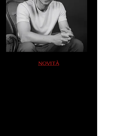
NOVITÀ
ENNIO MORRICONE…
LA MUSICA SENZA
TEMPO
con
GIORGIO PASOTTI v
oce narrante
QUARTETTO SAVERIO
MERCADANTE
Roberto Corlianò
pianoforte