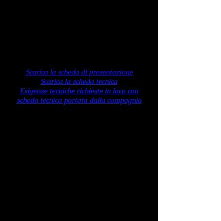
Giampaolo Caldarola
sassofono
baritono
Rocco Debernardis
clarinetto
Michele Fracchiolla
percussioni
Feliciana ZUCCARO - Testi
Scarica la scheda di presentazione
Scarica la scheda tecnica
Esigenze tecniche richieste in loco con
scheda tecnica portata dalla compagnia
Ennio Morricone è tra i più amati
compositori di colonne sonore di tutti i
tempi, le sue musiche affascinano
generazioni diverse e attraversano
svariati generi. Tra i tanti
riconoscimenti in bacheca troviamo due
Oscar, tre Grammy Awards, quattro
Golden Globes, sei BAFTA, dieci David
di Donatello, undici Nastri d’Argento,
due European Film Awards, un Leone
d’Oro alla carriera e un Polar Music