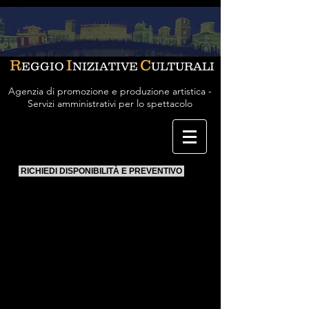
R
I
C
EGGIO
NIZIATIVE
ULTURALI
Agenzia di promozione e produzione artistica -
Servizi amministrativi per lo spettacolo
RICHIEDI DISPONIBILITÀ E PREVENTIVO
ALTI & BASSI
- Quintetto Vocale
a Cappella Jazz & Swing
Alberto Schirò
Paolo Bellodi
Andrea Thomas Gambetti
Diego Saltarella
Filippo Tuccimei