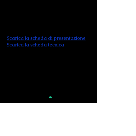
repertorio adatto a tutte le platee,
sono i punti di forza che critica e
pubblico hanno riconosciuto loro in
quasi 30 anni di attività.
Scarica la scheda di presentazione
Scarica la scheda tecnica