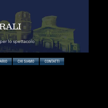
RALI
 per lo spettacolo
ARIO
CHI SIAMO
CONTATTI
rezzati violoncellisti italiani
irsi per importanti stagioni