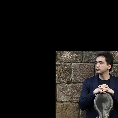
Scarica qui il programmi in
Duo c
Scarica qui il programma in
Duo 
Saram
Scarica qui il programma con
Ca
de Saram
Scarica qui il Quintetto di Schub
RCO
Scarica qui il programma in
Trio 
Igor Roma
Scarica qui il Repertorio