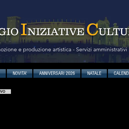
I
C
GIO
NIZIATIVE
ULTU
zione e produzione artistica - Servizi amministrativi
I
NOVITA'
ANNIVERSARI 2026
NATALE
CALEND
IVO
Claudio Pasceri
violoncello
Nato a Torino, Claudio Pasceri è tra i più app
della propria generazione.
 et Suggestions
L'attività concertistica lo porta a esib