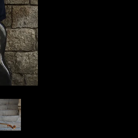
Conques, Francia.
È direttore artistico del Festival Es
contemporanea e, dall’estate 2017, ha assu
di Asiagofestival al fianco di Julius Berger.
Claudio Pasceri ha iniziato lo studio del 
Renzo Brancaleon presso il Conservat
Diplomatosi con il massimo dei voti, si 
Stauffer di Cremona con Rocco Filippini e
ed alla Johannes Gutenberg Universität di 