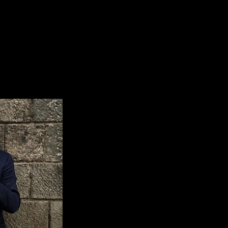
on Pavel Gililov
concertistiche e presso sedi prestigiose
con Rohan de
Olimpico di Vicenza, Mak e Lockenhaus
Musicale di Torino, Schleswigholstein F
merata RCO
e
R.
Center di New York, Parco della Musica a 
di Città di Castello.
ert con
Camerata
Il repertorio solistico comprende concert
con Ilya Grubert e
Schnittke, in esecuzioni con orchestre co
Toulouse, la Camerata Royal Concertgebo
l’Arpeggione Kammerorchester. Una sua 
Schumann è stata registrata dalla Bayei
Baviera.
Nel repertorio cameristico ha avuto modo
musicisti, tra cui Salvatore Accardo, Ilya
Schwarzberg, Bruno Giuranna, Rohan D
Gilles Apap.
Dal 2012 è il violoncellista dello X
specializzato nel repertorio contemporaneo
Nell’ambito dell’insegnamento tiene reg
diverse istituzioni italiane e straniere, 
Leopold Mozart Zentrum di Augsburg in
Superiore del Liceu di Barcellona in S
presso l’Accademia di Musica di Pinerolo.
Dal 2014 al 2016 è stato “artiste associ