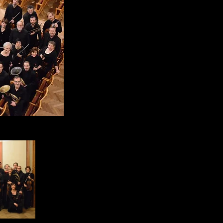
modo di concepire la musica antica attraverso
rigorosa.
I musicisti del Concentus Musicus Wien suonan
Nel 1957 l’ensemble si è esibito per la prima 
Schlosskonzerte di Graz.
Successivamente, ha tenuto una serie di
Schwarzenberg per molti anni.
Il vasto repertorio di musica antica acquis
costituito anche le basi di molte tournée di conce
Da allora, l’ensemble è andato in tournée in qua
Stati Uniti, nonché in Giappone ed Australia.
L’ensemble ha conseguito riconoscimenti m
registrazioni discografiche - in particolare rig
1400 al 1800 - molti dei quali hanno ottenuto pr
In particolare, si ricordano le registrazioni d
Sebastian Bach, gli oratori di Bach e Händel, 
e le opere di musica sacra di Haydn, Mozart e
L’ensemble, con il suo lavoro pioneristico,
l’attuale concezione di musica antica. In seguito
Nikolaus Harnoncourt, la direzione dell’
Gottfried.