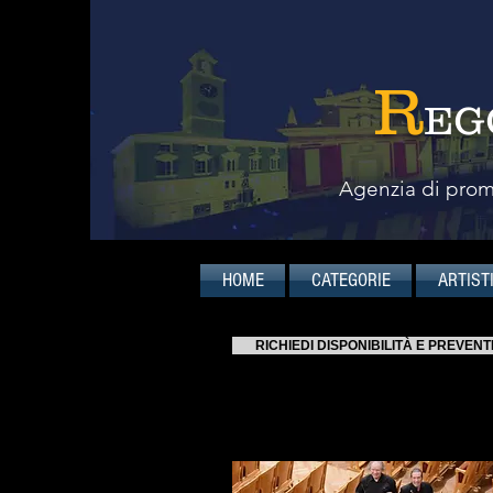
R
EG
Agenzia di promo
HOME
CATEGORIE
ARTIST
RICHIEDI DISPONIBILITÀ E PREVENT
Scarica qui le proposte di prog