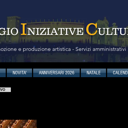
I
C
GIO
NIZIATIVE
ULTU
zione e produzione artistica - Servizi amministrativi
I
NOVITA'
ANNIVERSARI 2026
NATALE
CALEND
IVO
Concentus Musicus Wien
Stefan Gottfried
,
direttore
ramma
L’ensemble Concentus Musicus Wien è stato 
Harnoncourt ed altri musicisti a lui affini con 