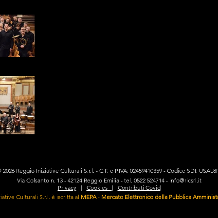
 Wien
 Wien
 Wien
 2026 Reggio Iniziative Culturali S.r.l. - C.F. e P.IVA: 02459410359 - Codice SDI: USAL8
Via Colsanto n. 13 - 42124 Reggio Emilia - tel. 0522 524714 -
info@ricsrl.it
Privacy
|
Cookies
|
Contributi Covid
ative Culturali S.r.l. è iscritta al
MEPA
-
Mercato Elettronico della Pubblica Amminist
iva sulla raccolta
Le tue preferenze relative alla priva