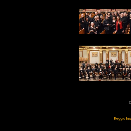
Concentus Musicus
Concentus Musicus
Concentus Musicus
©
Reggio Inizi
Informat