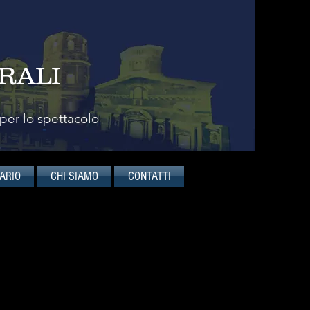
RALI
 per lo spettacolo
ARIO
CHI SIAMO
CONTATTI
fondato nel 1953 da Nikolaus
lo scopo di dar vita ad un nuovo