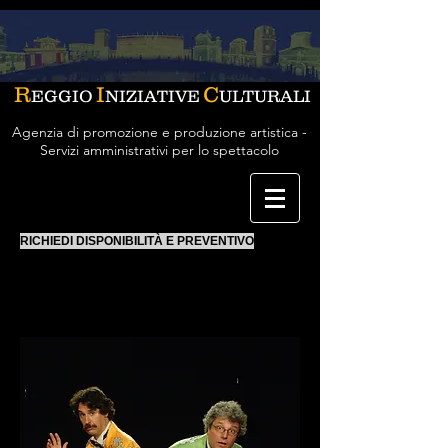
R
I
C
EGGIO
NIZIATIVE
ULTURALI
Agenzia di promozione e produzione artistica -
Servizi amministrativi per lo spettacolo
RICHIEDI DISPONIBILITÀ E PREVENTIVO
DOSTO&YEVSKI
duo comico musicale