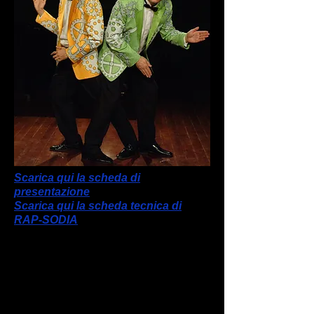
Scarica qui la scheda di
presentazione
Scarica qui la scheda tecnica di
RAP-SODIA
Dosto & Yevski, il duo comico musicale
che vede Dosto al pianoforte e Yevski al
contrabbasso, ha iniziato la propria attività
nel ’91; dal ’93 al 2001 hanno lavorato con
il regista Pino Ferrara, che ha contribuito in