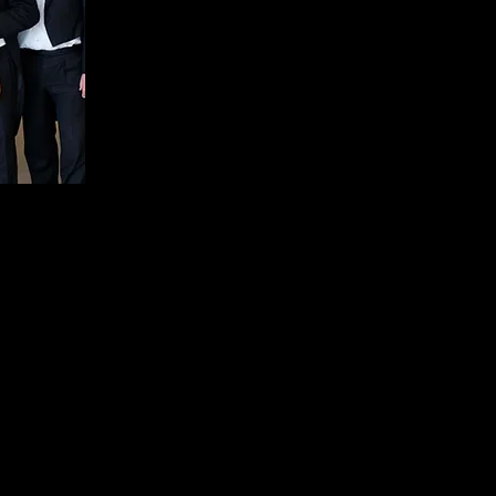
Dmitrij Šostakóvič (1906-1975)
Ottetto (Preludio e Scherzo) op. 11 per archi (1
Felix Mendelssohn (1809-1847)
Ottetto in mi bem. magg. op. 20 per archi (35’)
Richard Strauss (1864-1949)
Sestetto dall’opera “Capriccio” op. 85 per archi
Arnold Schönberg (1874-1951)
Verklärte Nacht op. 4 per archi (30’)
Johannes Brahms (1833-1897)
Sestetto n. 1 in si bem. magg. op. 18 per archi 
Pëtr Il'ič Čajkovskij (1840-1893)
Souvenir de Florence op. 70 per archi (37’)