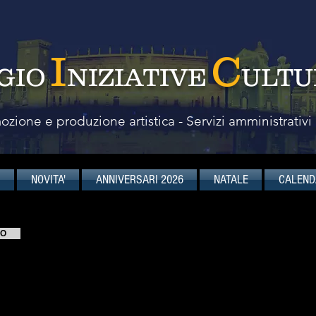
I
C
GIO
NIZIATIVE
ULTU
zione e produzione artistica - Servizi amministrativi
I
NOVITA'
ANNIVERSARI 2026
NATALE
CALEND
VO
OTTETTO D'ARCHI DEI BERL
Philharmonische Streichersoliste