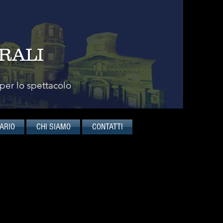
RALI
 per lo spettacolo
ARIO
CHI SIAMO
CONTATTI
INER PHILHARMONIKER
n Berlin