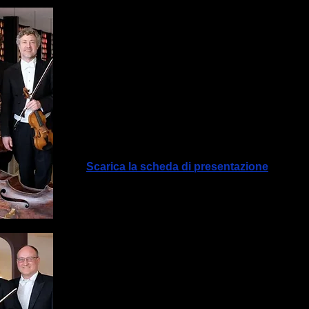
Nel 2020, alcune prime parti dell’Orchestra 
giovane dei Berliner Philharmoniker si son
Streichersolisten Berlin
per perseguire la 
camera.
L’obiettivo dell’ensemble è quello di coltivare
il mondo dei Berliner Philharmoniker in una 
dal Quartetto fino all’Ottetto di archi, per 
da camera più nutrita. Nei loro concerti, 
densa e intima con il carattere orchestrale d
Scarica la scheda di presentazione
REPERTORIO
George Enescu (1881-1955)
Ottetto op. 7 in do magg. per archi (40’)