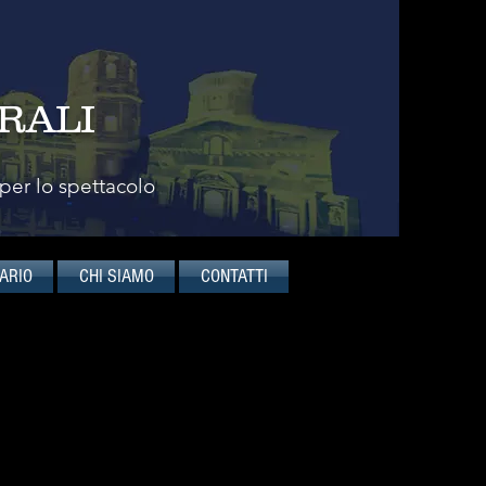
RALI
 per lo spettacolo
ARIO
CHI SIAMO
CONTATTI
ENDEL