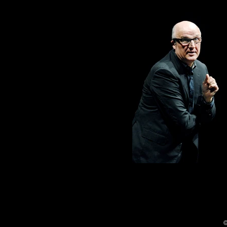
Paolo Hendel
Foto 1: © A. Botticelli
Foto 2: © Fabrizio Fenucci
©