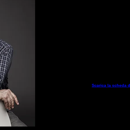
IL CONTR
di
PATRIK 
con
PAOLO
musiche eseguit
GABRIELE RAGGHIAN
e
TIZIANO MEAL
traduzione di
GIO
Produzione
In accordo con Arca
per gentile concessione 
Distribuzione: Reggio Iniziativ
Scarica la scheda 
Bellezza, arte, amore circondano la vita del c
sfiora l'uomo in molte espressioni, ma la vi
contagiate. Il suo strumento, infatti, è co
causa e capro espiatorio di tutte le frustr
crescendo il cui delirio tocca vette di irriver
realtà vissuta con quella di un immaginari
contrabbassista, rimarrà un miraggio, l’ennes
mente di un uomo ridotto al ruolo di osserva