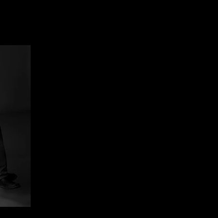
stato possibile se solo il suo ingombrante co
messo tra lui e la vita.
Con leggerezza, eleganza ed ironia Paolo Hen
monologo di Süskind - un moderno classic
percorrendo i tortuosi sentieri della mente d
contrabbasso e Tiziano Mealli al pianoforte 
spettacolo interpretando con la musica tutto
altro modo.