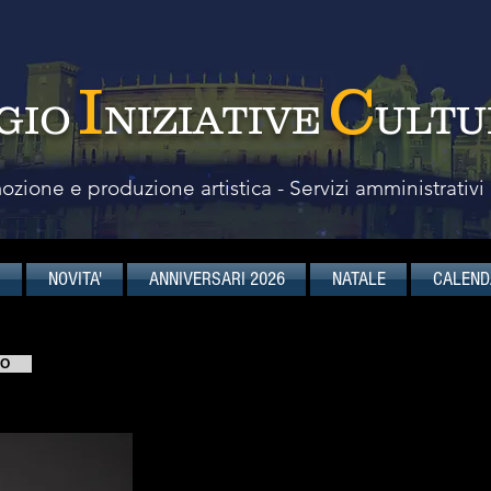
I
C
GIO
NIZIATIVE
ULTU
zione e produzione artistica - Servizi amministrativi
I
NOVITA'
ANNIVERSARI 2026
NATALE
CALEND
Paolo Hendel
VO
attore
PAOLO H