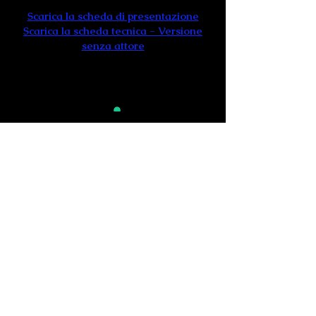
Scarica la scheda di presentazione
Scarica la scheda tecnica - Versione
senza attore
“Rinascerò” è un omaggio
all’
incontro immortale tra due
leggende: Milva e Astor Piazzolla
.
Sul palco si intrecciano musica,
teatro e danza per celebrare una
collaborazione che ha segnato il
mondo artistico. Le affascinanti
melodie del repertorio di Piazzolla
prendono vita attraverso la voce e la
presenza carismatica di
Cecilia
Herrera
,
che veste i panni di Milva
,
mentre
l’intensità di Piazzolla è
affidata all’interpretazione di Pino
Quartullo
.
Cinque musicisti e una coppia di