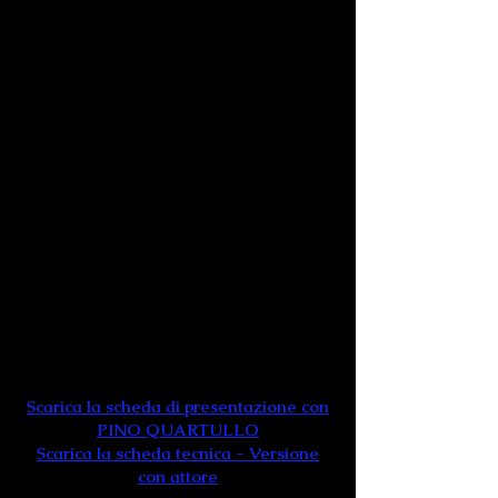
Astor Piazzolla
​di CECILIA HERRERA
con
PINO QUARTULLO
attore
CECILIA HERRERA
voce
Dario Flammini
bandoneon
Fakizat Mubarak
violino
Daniele Fratini
chitarra
Carlo Michini
pianoforte
Roberto Della Vecchia
contrabbasso
Walter Venturini & Manuela D'Orazio
ballerini
Scarica la scheda di presentazione con
PINO QUARTULLO
Scarica la scheda tecnica - Versione
con attore