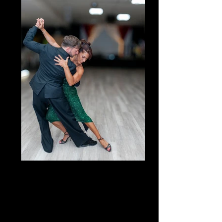
RINASCERÒ
Tributo a Milva e al tango di