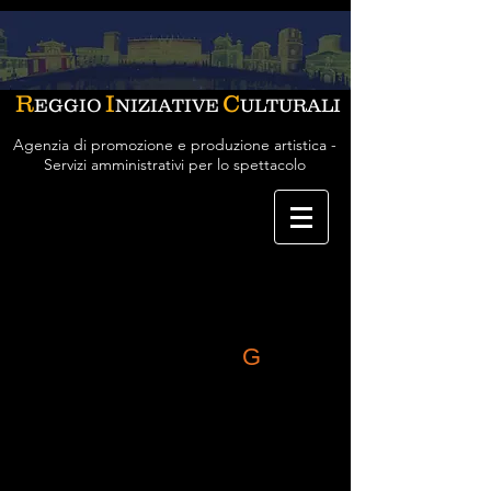
R
I
C
EGGIO
NIZIATIVE
ULTURALI
Agenzia di promozione e produzione artistica -
Servizi amministrativi per lo spettacolo
ARTISTI A-Z
A
B
C
D
E
F
G
H
I
J
K
L
M
N
O
P
Q
R
S
T
U
V
W
Y
Z