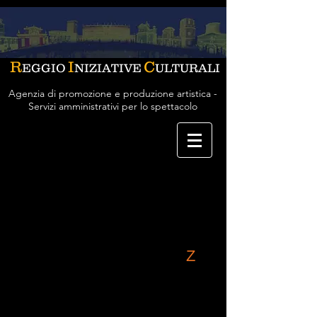
R
I
C
EGGIO
NIZIATIVE
ULTURALI
Agenzia di promozione e produzione artistica -
Servizi amministrativi per lo spettacolo
ARTISTI A-Z
A
B
C
D
E
F
G
H
I
J
K
L
M
N
O
P
Q
R
S
T
U
V
W
Y
Z