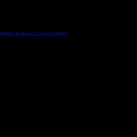
chestra dei Wiener Concert-Verein
 dei 100 anni dalla morte
su opere di Verdi
e tra le due guerre
mière e Deuxième Année o selezione
ch, con improvvisazioni al pianoforte