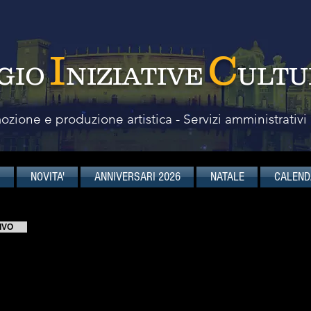
I
C
GIO
NIZIATIVE
ULTU
zione e produzione artistica - Servizi amministrativi
I
NOVITA'
ANNIVERSARI 2026
NATALE
CALEND
Orazio Sciortino
IVO
pianista e compositore
Pianista e compositore, Orazio Sciortino colla
musicali italiane ed estere: Teatro a