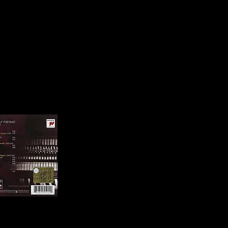
ic for piano
di O. Sciortino
Melologhi per voce recitante e pianoforte:
le “New Wave
- Favole in musica: "La Gattomachia", di O. Sciorti
- Favole in musica: “Babar l’elefante”, di F. Poulen
- Favole in musica: "Ma mère l'oye", di M. Ravel, v
D sono stati
- L’Odissea di Nikos Kazantzakis, per attore e pi
 da due giovani
musiche originali di Orazio Sciortino
costituzione e
- Viaggio nel nord, storie e leggende dal Nord Euro
combinazioni con
MUSICA DA CAMERA
Duo viola e pianoforte: Simone Braconi e Orazi
"Gioia pura!"
t – Piano Works
"Italian pianist mesmerizes audience in Jeddah
s" è l'esordio
"Un musicista a tutto tondo"