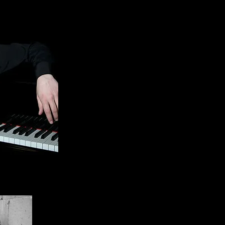
Settembremusica, Orchestra Verdi, Orchestra 
Festival, IUC di Roma, Ravello Festival, O
Trento, Orchestra Sinfonica Nazionale della 
Verona, Maggio Musicale Fiorentino, I Pome
Scarlatti di Napoli, Amici della musica di P
Rimini, Amici della musica di Perugia, Soci
Festival di Ankara, Konzerthaus di Berlino, 
Chamber Music Festival, Sala Cecilia Meireles 
Recente il successo della sua opera, La Paur
De Roberto, su libretto di Alberto Mattioli, com
Novara e dedicata alla Grande Guerra 1915 - 
Su commissione della Fondazione Spinola Ba
giugno 2016, l'opera breve MeetHer, su libretto e
impegni recenti si segnala Sol Invictus, per 
del Teatro Lirico di Cagliari. Per il Teatro alla
presenta la fiaba musicale, La Gattomachia, 
archi
Incide attualmente per Sony Classical e per
Limen. Ha lavorato con gli editori Mazzotta e S
rapporto tra arti visive e musica e, nell'ambi
invitato a tenere seminari di guida all'as
Recentemente, in collaborazione con il CER
Agalma, è stato invitato a tenere un TED Talk 
l'attività neuronale.
E' stato nominato Krug Ambassador. La pres
per la prima volta nella sua storia, chiede ad
brano interamente dedicato a Krug. Nasce co