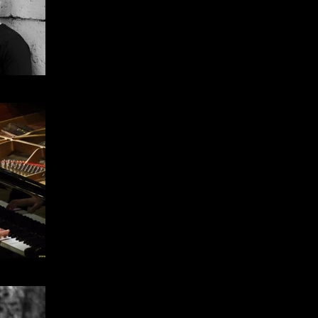
through a glass” che Orazio Sciortino ha co
Cuvée ed incluso nell'album Self Portrait p
inoltre CD di sue musiche cameristiche incis
Swiss New Wave Ensemble per l'etichetta Cla
Nutre una passione per la cucina e vive a Mila