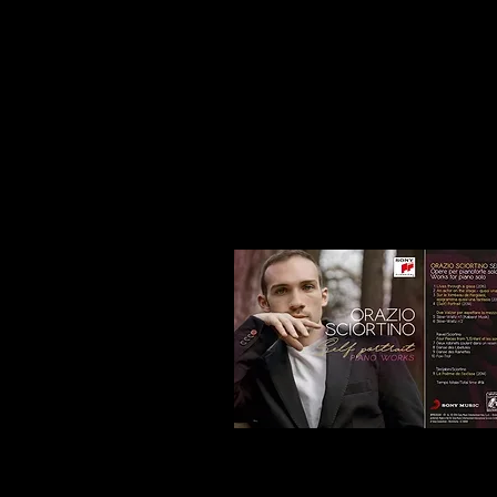
Orazio Sciortino - Chamber Mus
and strings
Esecutori: Swiss Music Ensemb
Ambra Piano Trio
I lavori contenuti nel C
commissionati, e qui eseguiti,
ensemble svizzeri di recente 
vedono il pianoforte in diverse 
gli archi (dal duo al quintetto).
Orazio Sciortino – Self Portrai
"Self Portrait – Piano Work