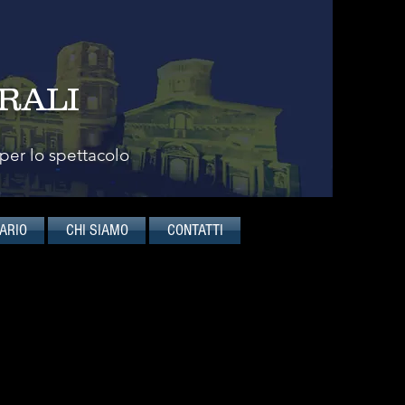
RALI
 per lo spettacolo
ARIO
CHI SIAMO
CONTATTI
bora con importanti istituzioni
lla Scala di Milano, MiTo