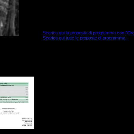
PROPOSTE DI PROGRAMMA
Scarica qui la proposta di programma con l'Or
Scarica qui tutte le proposte di programma
RECITAL
- Omaggio a Debussy (1918-2018) - in occasione
- Aimez-vous La Valse?
- Quasi una fantasia
- Strauss allo specchio
- Beethoven e Brahms verso la sintesi
- Variazioni su una dedica
- Integrale delle Parafrasi e trascrizioni di Liszt 
- Schumann e l’autocitazione
- “Omaggio a Erwin Schulhoff ” - Musica e regim
- Années de pèlerinage di Liszt.
Integrale del Pre
- Mozart allo specchio
ALTRE PROPOSTE
Silent Wagner (1913) – film muto di Carl Froeli