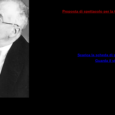
di Olivier Me
Proposta di spettacolo per la
con
Sandro Cappelletto
Giovanna Pola
Sergio Delmastr
Nikolay Shugaev
Antonio Ballista
Scarica la scheda di
Guarda il v
I. PROGRAMMI CON
SENZA RESPIRO. Omaggio a
PUCCINI SENZA PAROLE (con A.
PUCCINI SENZA PAROLE (II) (con E
VERDI O WAGNER. Una d
MADE IN ITALY. La canzone ital
MOVIE CHARMS. La magia del cin