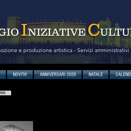
I
C
GIO
NIZIATIVE
ULTU
zione e produzione artistica - Servizi amministrativi
I
NOVITA'
ANNIVERSARI 2026
NATALE
CALEND
IVO
Antonio Ballista
pianoforte, direttore d'orchestra
QUATUOR POUR LA 