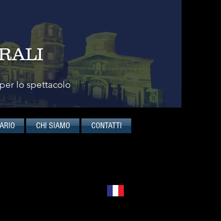
RALI
 per lo spettacolo
ARIO
CHI SIAMO
CONTATTI
Français
FIN DU TEMPS