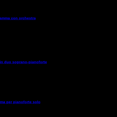
CHNITTKE
 SUPPÉ
io a Cole Porter
gramma con orchestra
ANOFORTE CON LORNA WINDSOR
LOTTO ITALIANO DELL'800
CH A PARIGI
ESTITE
rima classe sull'Acheronte
a sentire...
 in duo soprano-pianoforte
IANOFORTE SOLO
nta autori)
a canzone secondo me
ERTIRE!...”
R
-
Bach to Beatles
mma per pianoforte solo