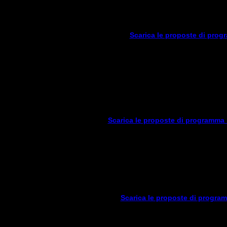
MOZART-HAYDN-S
OFFENBACH –
YOU ARE THE TOP! Omagg
Scarica le proposte di pro
II. PROGRAMMI IN DUO SOPRANO-PI
I FANTASMI DELL'OPERA NEL SA
ROSSINI E OFFENBA
LE NOTE TRAV
SALTI MORTALI. Una crociera in p
NOIR. La paura si f
Scarica le proposte di programma
III. PROGRAMMI PER P
SHORT CUTS (Cinqua
HIT PARADE. Il meglio dell
“…E LASCIATEMI DIV
MAGICAL MYSTERY TOU
Scarica le proposte di progra