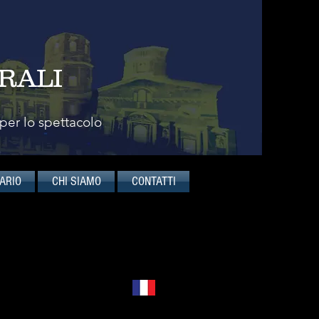
RALI
 per lo spettacolo
ARIO
CHI SIAMO
CONTATTI
English
Français
elli